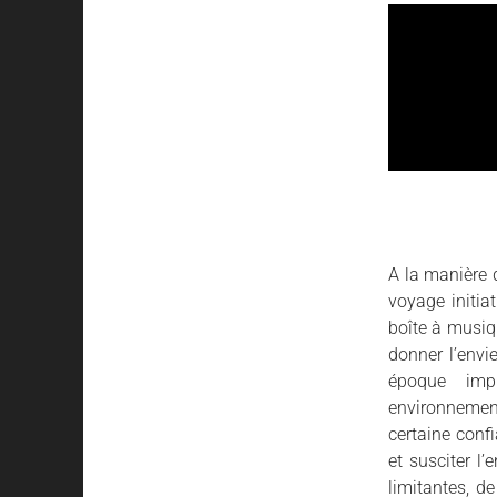
A la manière d
voyage initia
boîte à musiq
donner l’envi
époque imp
environnemen
certaine conf
et susciter l
limitantes, de