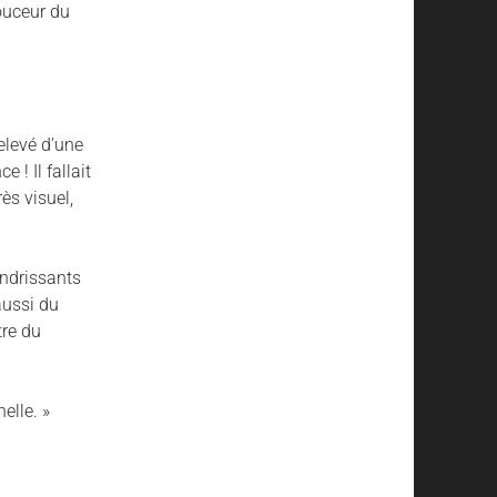
ouceur du
elevé d’une
 ! Il fallait
ès visuel,
endrissants
aussi du
tre du
elle. »