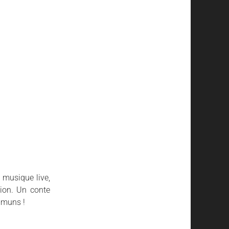
a musique live,
tion. Un conte
ommuns !