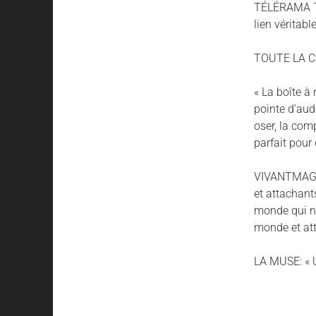
TÉLÉRAMA TT:
lien véritable
TOUTE LA CU
« La boîte à
pointe d’auda
oser, la comp
parfait pour 
VIVANTMAG: «
et attachant
monde qui no
monde et att
LA MUSE: « U