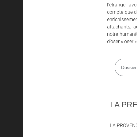
l’étranger av
compte que dom
enrichisseme
attachants, a
notre humanité
d’oser « oser »
Dossier
LA PR
LA PROVENCE