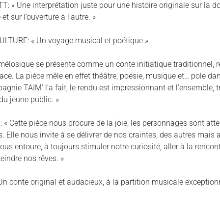
 « Une interprétation juste pour une histoire originale sur la d
 et sur l’ouverture à l’autre. »
LTURE: « Un voyage musical et poétique »
 mélosique se présente comme un conte initiatique traditionnel, r
ce. La pièce mêle en effet théâtre, poésie, musique et… pole dance
agnie TAIM’ l’a fait, le rendu est impressionnant et l’ensemble, tr
du jeune public. »
 Cette pièce nous procure de la joie, les personnages sont att
s. Elle nous invite à se délivrer de nos craintes, des autres mais 
us entoure, à toujours stimuler notre curiosité, aller à la rencon
eindre nos rêves. »
n conte original et audacieux, à la partition musicale exceptionn