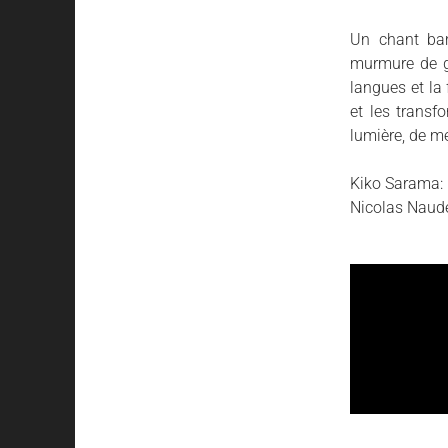
Un chant bam
murmure de gr
langues et la 
et les transf
lumière, de mé
Kiko Sarama: 
Nicolas Naudet