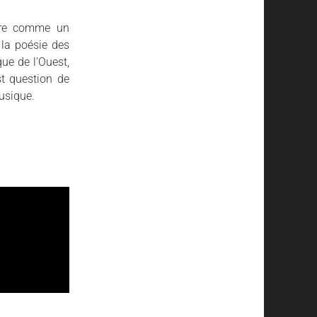
tare comme un
 la poésie des
que de l’Ouest,
st question de
musique.