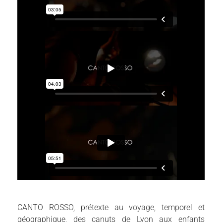
CANTO ROSSO, prétexte au voyage, temporel et
géographique, des canuts de Lyon aux enfants